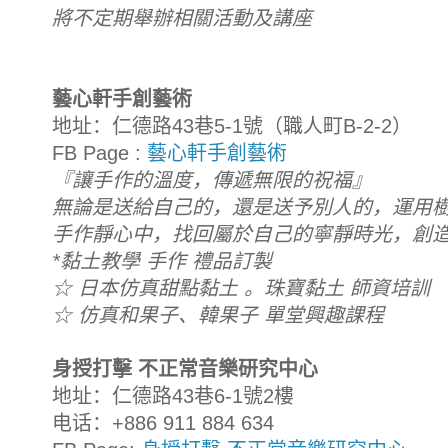
將不定期舉辦相關活動及講座
藝心軒手創藝術
地址：仁德路43巷5-1號（職人町B-2-2）
FB Page :
藝心軒手創藝術
『讓手作的溫度，傳遞無限的祝福』
無論是送給自己的，還是送予別人的，運用
手作靜心中，找回屬於自己的寧靜時光，創
*黏土教學 手作 禮品訂製
☆ 日本仿真甜點黏土 。珠寶黏土 師資培訓
☆ 仿真和果子、韓果子 單堂興趣課程
身授打擊 不正常音樂研究中心
地址：仁德路43巷6-1號2樓
电话：+886 911 884 634