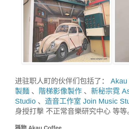
进驻职人町的伙伴们包括了：
Akau
製麵
、
階梯影像製作
、
新秘宗霓 Ashl
Studio
、
造音工作室 Join Music Stu
身授打擊 不正常音樂研究中心 等等
猻物 Akau Coffee