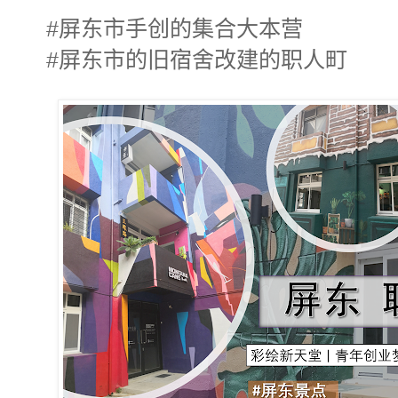
#屏东市手创的集合大本营
#屏东市的旧宿舍改建的职人町