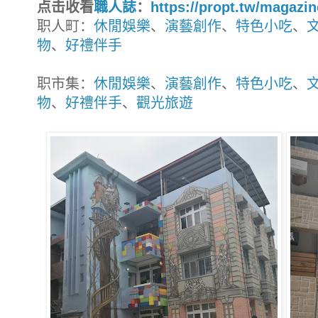
点击收看
職人誌
：
https://propt.tw/magazi
职人町：
休閒娛樂
、
演藝創作
、
特色小吃
、
物
、
好禮伴手
职市集：
休閒娛樂
、
演藝創作
、
特色小吃
、
物
、
好禮伴手
、
觀光旅遊