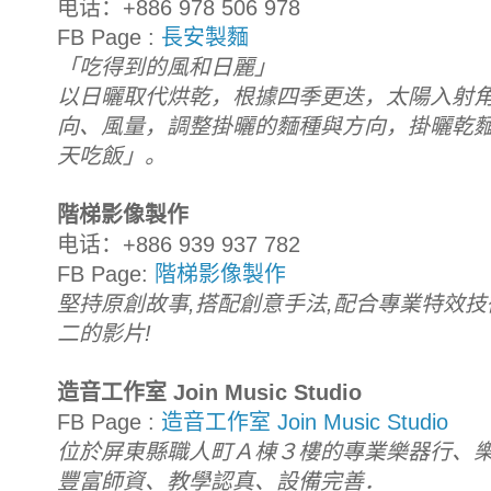
电话：+886 978 506 978
FB Page :
長安製麵
「吃得到的風和日麗」
以日曬取代烘乾，根據四季更迭，太陽入射
向、風量，調整掛曬的麵種與方向，掛曬乾
天吃飯」。
階梯影像製作
电话：+886 939 937 782
FB Page:
階梯影像製作
堅持原創故事,搭配創意手法,配合專業特效技
二的影片!
造音工作室 Join Music Studio
FB Page :
造音工作室 Join Music Studio
位於屏東縣職人町Ａ棟３樓的專業樂器行、
豐富師資、教學認真、設備完善．