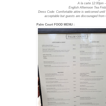
A la carte 12:00pm –
English Afternoon Tea Fri
Dress Code: Comfortable attire is welcomed until 
acceptable but guests are discouraged from w
Palm Court FOOD MENU :