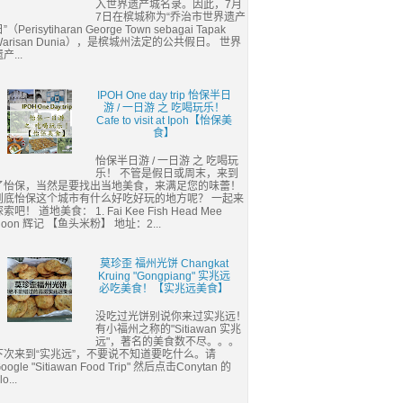
入世界遗产城名录。因此，7月
7日在槟城称为“乔治市世界遗产
”（Perisytiharan George Town sebagai Tapak
Warisan Dunia），是槟城州法定的公共假日。 世界
产...
IPOH One day trip 怡保半日
游 / 一日游 之 吃喝玩乐！
Cafe to visit at Ipoh【怡保美
食】
怡保半日游 / 一日游 之 吃喝玩
乐！ 不管是假日或周末，来到
了怡保，当然是要找出当地美食，来满足您的味蕾！
到底怡保这个城市有什么好吃好玩的地方呢？ 一起来
索吧！ 道地美食： 1. Fai Kee Fish Head Mee
Hoon 辉记 【鱼头米粉】 地址：2...
莫珍歪 福州光饼 Changkat
Kruing "Gongpiang" 实兆远
必吃美食！【实兆远美食】
没吃过光饼别说你来过实兆远！
有小福州之称的"Sitiawan 实兆
远"，著名的美食数不尽。。。
下次来到“实兆远”，不要说不知道要吃什么。请
oogle "Sitiawan Food Trip" 然后点击Conytan 的
lo...