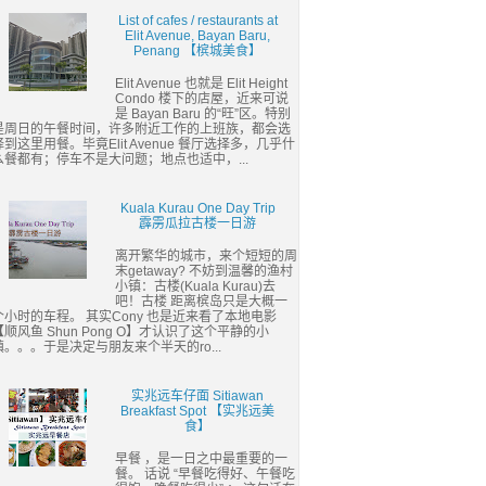
List of cafes / restaurants at
Elit Avenue, Bayan Baru,
Penang 【槟城美食】
Elit Avenue 也就是 Elit Height
Condo 楼下的店屋，近来可说
是 Bayan Baru 的“旺”区。特别
是周日的午餐时间，许多附近工作的上班族，都会选
择到这里用餐。毕竟Elit Avenue 餐厅选择多，几乎什
么餐都有；停车不是大问题；地点也适中，...
Kuala Kurau One Day Trip
霹雳瓜拉古楼一日游
离开繁华的城市，来个短短的周
末getaway? 不妨到温馨的渔村
小镇：古楼(Kuala Kurau)去
吧！古楼 距离槟岛只是大概一
个小时的车程。 其实Cony 也是近来看了本地电影
【顺风鱼 Shun Pong O】才认识了这个平静的小
镇。。。于是决定与朋友来个半天的ro...
实兆远车仔面 Sitiawan
Breakfast Spot 【实兆远美
食】
早餐 ，是一日之中最重要的一
餐。 话说 “早餐吃得好、午餐吃