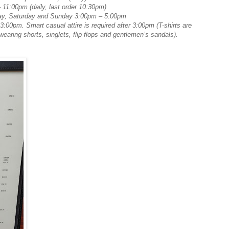
 11:00pm (daily, last order 10:30pm)
day, Saturday and Sunday 3:00pm – 5:00pm
3:00pm. Smart casual attire is required after 3:00pm (T-shirts are
earing shorts, singlets, flip flops and gentlemen’s sandals).