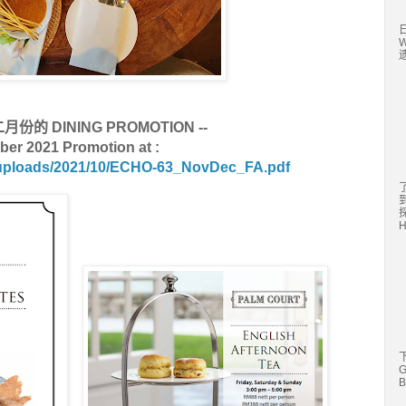
日
遗
 DINING PROMOTION --
r 2021 Promotion at :
t/uploads/2021/10/ECHO-63_NovDec_FA.pdf
探
G
B