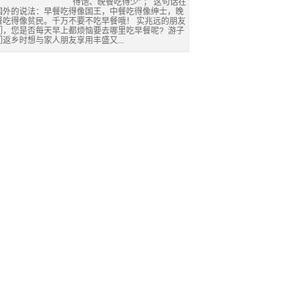
得饱、晚餐吃得少” ； 这句话在
国外的说法：早餐吃得像国王，中餐吃得像绅士，晚
餐吃得像贫民。千万不要不吃早餐哦！ 实兆远的朋友
们，您是否每天早上都烦恼要去哪里吃早餐呢? 游子
们返乡时想与家人朋友享用丰盛又...