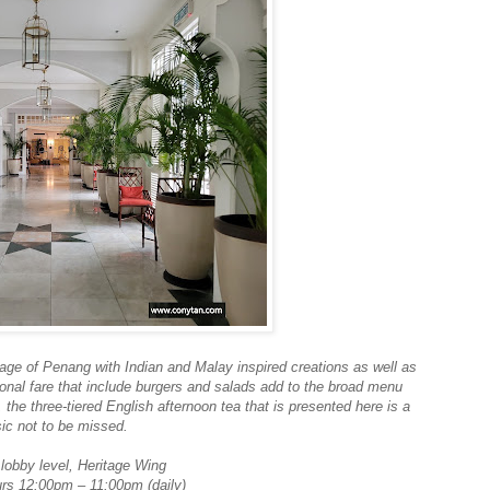
tage of Penang with Indian and Malay inspired creations as well as
ional fare that include burgers and salads add to the broad menu
the three-tiered English afternoon tea that is presented here is a
sic not to be missed.
 lobby level, Heritage Wing
rs 12:00pm – 11:00pm (daily)