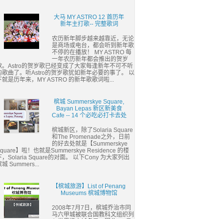
大马 MY ASTRO 12 首历年
新年主打歌-- 完整歌词
农历新年脚步越来越靠近，无论
是商场或电台，都会听到新年歌
不停的在播放！ MY ASTRO 每
一年农历新年都会推出的贺岁
歌。Astro的贺岁歌已经变成了大家每逢新年不可不听
的歌曲了。听Astro的贺岁歌犹如新年必要的事了。 以
下就是历年来，MY ASTRO 的新年歌歌词啦...
槟城 Summerskye Square,
Bayan Lepas 新区新美食
Cafe -- 14 个必吃必打卡去处
槟城新区，除了Solaria Square
和The Promenade之外，日前
的好去处就是【Summerskye
quare】啦！也就是Summerskye Residence 的楼
下，Solaria Square的对面。 以下Cony 为大家列出
城 Summers...
【槟城旅游】List of Penang
Museums 槟城博物馆
2008年7月7日，槟城乔治市同
马六甲城被联合国教科文组织列