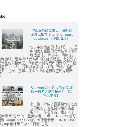
博文
中国深圳必去景点 - 深圳旅
游景点推荐 Shenzhen must
go places 【中国旅游】
位于中国南部的【深圳】市，是
中国南方重要的高新技术研发和
制造基地。 深圳市，简称深，
别称鹏城；是 中华人民共和国的经济特区，有着许多
现代化的高楼大厦，但依然以她时尚和创新的光芒吸
引着每一个人。 深圳共有罗湖、福田、南山、盐田、
宝安、龙岗、龙华、坪山八个市辖行政区和光明新
...
Sitiawan One Day Trip 实兆
远一日游之吃喝玩乐！ 【实
兆远美食】
上一篇，介绍了霹雳怡保好吃好
玩的地方，现在要介绍实兆远
啦！！！写着写着，也加入了
爱大华 和 班台 的一些美食哦！ *点击GPS Link 就可
连到Google Maps 去啦！ 怡保篇参考： IPOH One
ay trip 怡保半日游 / 一日游 之 吃...