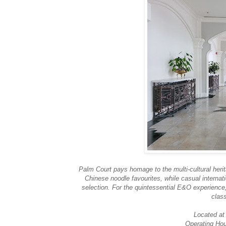
Palm Court pays homage to the multi-cultural heri
Chinese noodle favourites, while casual internat
selection. For the quintessential E&O experience, 
clas
Located at
Operating Hou