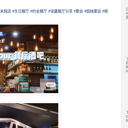
日
周末探店
#生日餐厅
#约会餐厅
#宝藏餐厅分享
#聚会
#姐妹聚会
#槟
遗
探
G
B