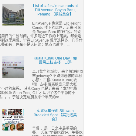
List of cafes / restaurants at
Elit Avenue, Bayan Baru,
Penang 【槟城美食】
Elit Avenue 也就是 Elit Height
Condo 楼下的店屋，近来可说
是 Bayan Baru 的“旺”区。特别
是周日的午餐时间，许多附近工作的上班族，都会选
择到这里用餐。毕竟Elit Avenue 餐厅选择多，几乎什
么餐都有；停车不是大问题；地点也适中，...
Kuala Kurau One Day Trip
霹雳瓜拉古楼一日游
离开繁华的城市，来个短短的周
末getaway? 不妨到温馨的渔村
小镇：古楼(Kuala Kurau)去
吧！古楼 距离槟岛只是大概一
个小时的车程。 其实Cony 也是近来看了本地电影
【顺风鱼 Shun Pong O】才认识了这个平静的小
镇。。。于是决定与朋友来个半天的ro...
实兆远车仔面 Sitiawan
Breakfast Spot 【实兆远美
食】
早餐 ，是一日之中最重要的一
餐。 话说 “早餐吃得好、午餐吃