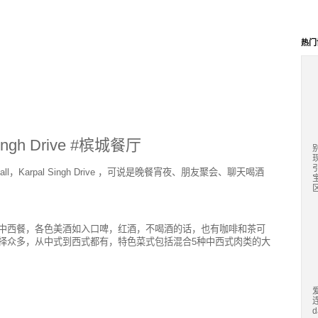
热门
 Singh Drive #槟城餐厅
ll，Karpal Singh Drive ，可说是晚餐宵夜、朋友聚会、聊天喝酒
区
提供各式中西餐，各色美酒如入口啤，红酒，不喝酒的话，也有咖啡和茶可
物选择众多，从中式到西式都有，特色菜式包括混合5种中西式肉类的大
d