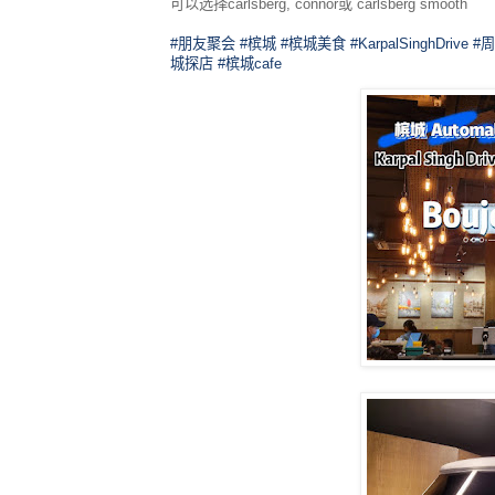
可以选择carlsberg, connor或 carlsberg smooth
#朋友聚会
#槟城
#槟城美食
#KarpalSinghDrive
#
城探店
#槟城cafe