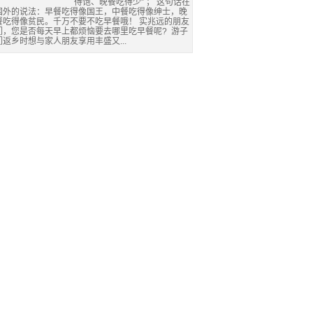
得饱、晚餐吃得少” ； 这句话在
国外的说法：早餐吃得像国王，中餐吃得像绅士，晚
餐吃得像贫民。千万不要不吃早餐哦！ 实兆远的朋友
们，您是否每天早上都烦恼要去哪里吃早餐呢? 游子
们返乡时想与家人朋友享用丰盛又...