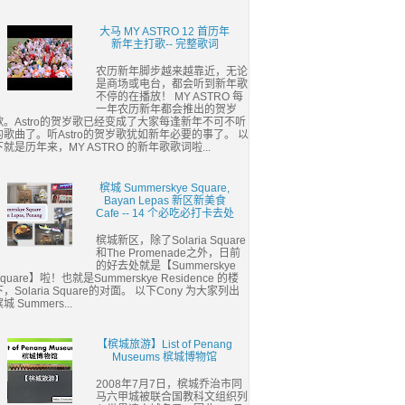
大马 MY ASTRO 12 首历年
新年主打歌-- 完整歌词
农历新年脚步越来越靠近，无论
是商场或电台，都会听到新年歌
不停的在播放！ MY ASTRO 每
一年农历新年都会推出的贺岁
歌。Astro的贺岁歌已经变成了大家每逢新年不可不听
的歌曲了。听Astro的贺岁歌犹如新年必要的事了。 以
下就是历年来，MY ASTRO 的新年歌歌词啦...
槟城 Summerskye Square,
Bayan Lepas 新区新美食
Cafe -- 14 个必吃必打卡去处
槟城新区，除了Solaria Square
和The Promenade之外，日前
的好去处就是【Summerskye
quare】啦！也就是Summerskye Residence 的楼
下，Solaria Square的对面。 以下Cony 为大家列出
城 Summers...
【槟城旅游】List of Penang
Museums 槟城博物馆
2008年7月7日，槟城乔治市同
马六甲城被联合国教科文组织列