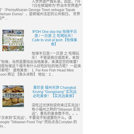
入世界遗产城名录。因此，7月
7日在槟城称为“乔治市世界遗产
”（Perisytiharan George Town sebagai Tapak
Warisan Dunia），是槟城州法定的公共假日。 世界
产...
IPOH One day trip 怡保半日
游 / 一日游 之 吃喝玩乐！
Cafe to visit at Ipoh【怡保美
食】
怡保半日游 / 一日游 之 吃喝玩
乐！ 不管是假日或周末，来到
了怡保，当然是要找出当地美食，来满足您的味蕾！
到底怡保这个城市有什么好吃好玩的地方呢？ 一起来
索吧！ 道地美食： 1. Fai Kee Fish Head Mee
Hoon 辉记 【鱼头米粉】 地址：2...
莫珍歪 福州光饼 Changkat
Kruing "Gongpiang" 实兆远
必吃美食！【实兆远美食】
没吃过光饼别说你来过实兆远！
有小福州之称的"Sitiawan 实兆
远"，著名的美食数不尽。。。
下次来到“实兆远”，不要说不知道要吃什么。请
oogle "Sitiawan Food Trip" 然后点击Conytan 的
lo...