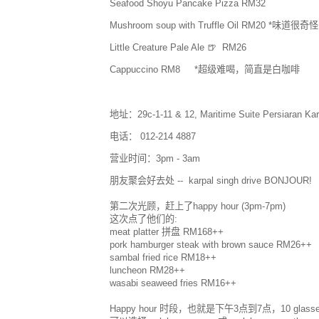
Seafood Shoyu Pancake Pizza RM32
Mushroom soup with Truffle Oil RM2
Little Creature Pale Ale 🍺 RM26
Cappuccino RM8 *超级难喝，简直是白咖啡
地址：29c-1-11 & 12, Maritime Suite Persiaran Kar
电话： 012-214 4887
营业时间：3pm - 3am
朋友聚会好去处 -- karpal singh drive BONJOUR!
第二次光顾，赶上了happy hour (3pm-7pm)
这次点了他们的:
meat platter 拼盘 RM168++
pork hamburger steak with brown sauce RM26++
sambal fried rice RM18++
luncheon RM28++
wasabi seaweed fries RM16++
Happy hour 时段，也就是下午3点到7点，10 glasse