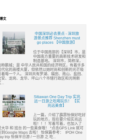
博文
中国深圳必去景点 - 深圳旅
游景点推荐 Shenzhen must
go places 【中国旅游】
位于中国南部的【深圳】市，是
中国南方重要的高新技术研发和
制造基地。 深圳市，简称深，
别称鹏城；是 中华人民共和国的经济特区，有着许多
现代化的高楼大厦，但依然以她时尚和创新的光芒吸
引着每一个人。 深圳共有罗湖、福田、南山、盐田、
宝安、龙岗、龙华、坪山八个市辖行政区和光明新
...
Sitiawan One Day Trip 实兆
远一日游之吃喝玩乐！ 【实
兆远美食】
上一篇，介绍了霹雳怡保好吃好
玩的地方，现在要介绍实兆远
啦！！！写着写着，也加入了
爱大华 和 班台 的一些美食哦！ *点击GPS Link 就可
连到Google Maps 去啦！ 怡保篇参考： IPOH One
ay trip 怡保半日游 / 一日游 之 吃...