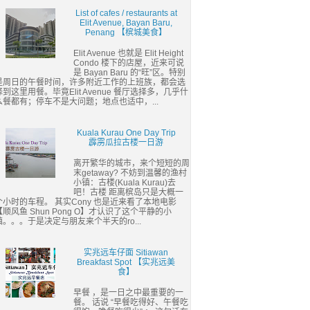
List of cafes / restaurants at
Elit Avenue, Bayan Baru,
Penang 【槟城美食】
Elit Avenue 也就是 Elit Height
Condo 楼下的店屋，近来可说
是 Bayan Baru 的“旺”区。特别
是周日的午餐时间，许多附近工作的上班族，都会选
择到这里用餐。毕竟Elit Avenue 餐厅选择多，几乎什
么餐都有；停车不是大问题；地点也适中，...
Kuala Kurau One Day Trip
霹雳瓜拉古楼一日游
离开繁华的城市，来个短短的周
末getaway? 不妨到温馨的渔村
小镇：古楼(Kuala Kurau)去
吧！古楼 距离槟岛只是大概一
个小时的车程。 其实Cony 也是近来看了本地电影
【顺风鱼 Shun Pong O】才认识了这个平静的小
镇。。。于是决定与朋友来个半天的ro...
实兆远车仔面 Sitiawan
Breakfast Spot 【实兆远美
食】
早餐 ，是一日之中最重要的一
餐。 话说 “早餐吃得好、午餐吃