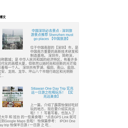
博文
中国深圳必去景点 - 深圳旅
游景点推荐 Shenzhen must
go places 【中国旅游】
位于中国南部的【深圳】市，是
中国南方重要的高新技术研发和
制造基地。 深圳市，简称深，
别称鹏城；是 中华人民共和国的经济特区，有着许多
现代化的高楼大厦，但依然以她时尚和创新的光芒吸
引着每一个人。 深圳共有罗湖、福田、南山、盐田、
宝安、龙岗、龙华、坪山八个市辖行政区和光明新
...
Sitiawan One Day Trip 实兆
远一日游之吃喝玩乐！ 【实
兆远美食】
上一篇，介绍了霹雳怡保好吃好
玩的地方，现在要介绍实兆远
啦！！！写着写着，也加入了
爱大华 和 班台 的一些美食哦！ *点击GPS Link 就可
连到Google Maps 去啦！ 怡保篇参考： IPOH One
ay trip 怡保半日游 / 一日游 之 吃...