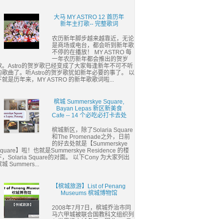
大马 MY ASTRO 12 首历年
新年主打歌-- 完整歌词
农历新年脚步越来越靠近，无论
是商场或电台，都会听到新年歌
不停的在播放！ MY ASTRO 每
一年农历新年都会推出的贺岁
歌。Astro的贺岁歌已经变成了大家每逢新年不可不听
的歌曲了。听Astro的贺岁歌犹如新年必要的事了。 以
下就是历年来，MY ASTRO 的新年歌歌词啦...
槟城 Summerskye Square,
Bayan Lepas 新区新美食
Cafe -- 14 个必吃必打卡去处
槟城新区，除了Solaria Square
和The Promenade之外，日前
的好去处就是【Summerskye
quare】啦！也就是Summerskye Residence 的楼
下，Solaria Square的对面。 以下Cony 为大家列出
城 Summers...
【槟城旅游】List of Penang
Museums 槟城博物馆
2008年7月7日，槟城乔治市同
马六甲城被联合国教科文组织列