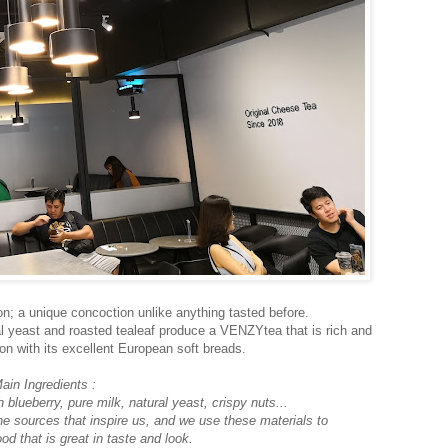
sion; a unique concoction unlike anything tasted before.
ral yeast and roasted tealeaf produce a VENZYtea that is rich and
on with its excellent European soft breads.
ain Ingredients :
 blueberry, pure milk, natural yeast, crispy nuts...
the sources that inspire us, and we use these materials to
od that is great in taste and look.