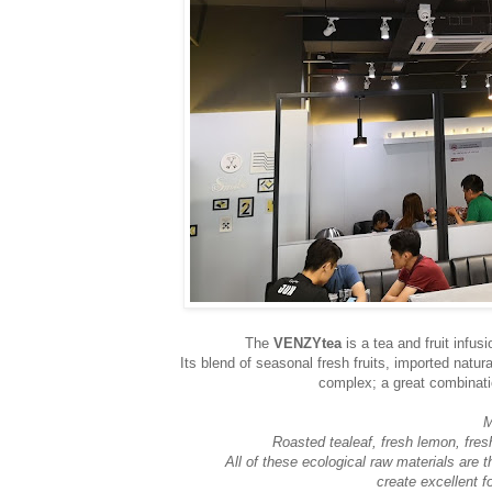
The
VENZYtea
is a tea and fruit infu
Its blend of seasonal fresh fruits, imported natu
complex; a great combinati
M
Roasted tealeaf, fresh lemon, fresh
All of these ecological raw materials are 
create excellent fo