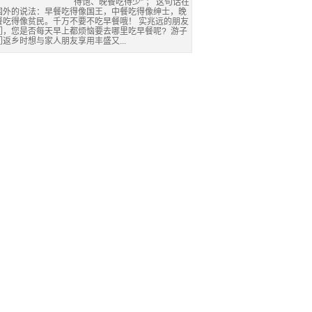
得饱、晚餐吃得少” ； 这句话在
国外的说法：早餐吃得像国王，中餐吃得像绅士，晚
餐吃得像贫民。千万不要不吃早餐哦！ 实兆远的朋友
们，您是否每天早上都烦恼要去哪里吃早餐呢? 游子
们返乡时想与家人朋友享用丰盛又...