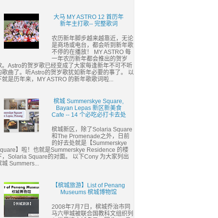
大马 MY ASTRO 12 首历年
新年主打歌-- 完整歌词
农历新年脚步越来越靠近，无论
是商场或电台，都会听到新年歌
不停的在播放！ MY ASTRO 每
一年农历新年都会推出的贺岁
歌。Astro的贺岁歌已经变成了大家每逢新年不可不听
的歌曲了。听Astro的贺岁歌犹如新年必要的事了。 以
下就是历年来，MY ASTRO 的新年歌歌词啦...
槟城 Summerskye Square,
Bayan Lepas 新区新美食
Cafe -- 14 个必吃必打卡去处
槟城新区，除了Solaria Square
和The Promenade之外，日前
的好去处就是【Summerskye
quare】啦！也就是Summerskye Residence 的楼
下，Solaria Square的对面。 以下Cony 为大家列出
城 Summers...
【槟城旅游】List of Penang
Museums 槟城博物馆
2008年7月7日，槟城乔治市同
马六甲城被联合国教科文组织列