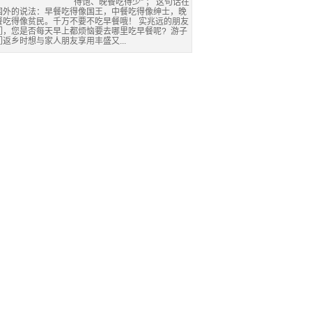
得饱、晚餐吃得少” ； 这句话在
国外的说法：早餐吃得像国王，中餐吃得像绅士，晚
餐吃得像贫民。千万不要不吃早餐哦！ 实兆远的朋友
们，您是否每天早上都烦恼要去哪里吃早餐呢? 游子
们返乡时想与家人朋友享用丰盛又...