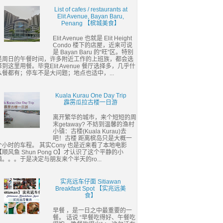
List of cafes / restaurants at
Elit Avenue, Bayan Baru,
Penang 【槟城美食】
Elit Avenue 也就是 Elit Height
Condo 楼下的店屋，近来可说
是 Bayan Baru 的“旺”区。特别
是周日的午餐时间，许多附近工作的上班族，都会选
择到这里用餐。毕竟Elit Avenue 餐厅选择多，几乎什
么餐都有；停车不是大问题；地点也适中，...
Kuala Kurau One Day Trip
霹雳瓜拉古楼一日游
离开繁华的城市，来个短短的周
末getaway? 不妨到温馨的渔村
小镇：古楼(Kuala Kurau)去
吧！古楼 距离槟岛只是大概一
个小时的车程。 其实Cony 也是近来看了本地电影
【顺风鱼 Shun Pong O】才认识了这个平静的小
镇。。。于是决定与朋友来个半天的ro...
实兆远车仔面 Sitiawan
Breakfast Spot 【实兆远美
食】
早餐 ，是一日之中最重要的一
餐。 话说 “早餐吃得好、午餐吃