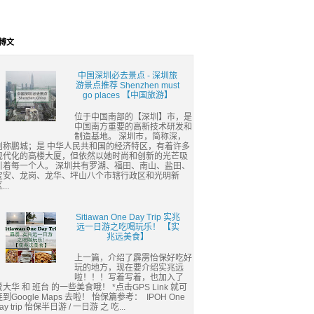
博文
中国深圳必去景点 - 深圳旅
游景点推荐 Shenzhen must
go places 【中国旅游】
位于中国南部的【深圳】市，是
中国南方重要的高新技术研发和
制造基地。 深圳市，简称深，
别称鹏城；是 中华人民共和国的经济特区，有着许多
现代化的高楼大厦，但依然以她时尚和创新的光芒吸
引着每一个人。 深圳共有罗湖、福田、南山、盐田、
宝安、龙岗、龙华、坪山八个市辖行政区和光明新
...
Sitiawan One Day Trip 实兆
远一日游之吃喝玩乐！ 【实
兆远美食】
上一篇，介绍了霹雳怡保好吃好
玩的地方，现在要介绍实兆远
啦！！！写着写着，也加入了
爱大华 和 班台 的一些美食哦！ *点击GPS Link 就可
连到Google Maps 去啦！ 怡保篇参考： IPOH One
ay trip 怡保半日游 / 一日游 之 吃...