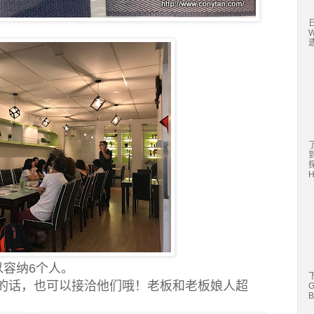
日
遗
探
可以容纳6个人。
的话，也可以接洽他们哦！老板和老板娘人超
G
B