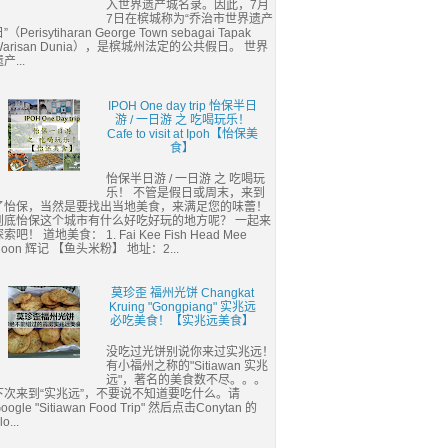
入世界遗产城名录。因此，7月
7日在槟城称为“乔治市世界遗产
”（Perisytiharan George Town sebagai Tapak
Warisan Dunia），是槟城州法定的公共假日。 世界
产...
IPOH One day trip 怡保半日
游 / 一日游 之 吃喝玩乐！
Cafe to visit at Ipoh【怡保美
食】
怡保半日游 / 一日游 之 吃喝玩
乐！ 不管是假日或周末，来到
了怡保，当然是要找出当地美食，来满足您的味蕾！
到底怡保这个城市有什么好吃好玩的地方呢？ 一起来
索吧！ 道地美食： 1. Fai Kee Fish Head Mee
Hoon 辉记 【鱼头米粉】 地址：2...
莫珍歪 福州光饼 Changkat
Kruing "Gongpiang" 实兆远
必吃美食！【实兆远美食】
没吃过光饼别说你来过实兆远！
有小福州之称的"Sitiawan 实兆
远"，著名的美食数不尽。。。
下次来到“实兆远”，不要说不知道要吃什么。请
oogle "Sitiawan Food Trip" 然后点击Conytan 的
lo...