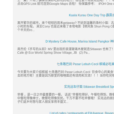
上一篇，介绍了霹雳怡保好吃好玩的地方，现在要介绍实兆远啦！！！写着写
点击GPS Link 就可连到Google Maps 去啦！ 怡保篇参考： IPOH One da
Kuala Kurau One Day Tri
离开繁华的城市，来个短短的周末getaway? 不妨到温馨的渔村小镇：古楼(
小时的车程。 其实Cony 也是近来看了本地电影【顺风鱼 Shun Po
个半天的ro...
D Mystery Cafe House, Marina Island 
周杰伦《手写的从前》MV 里出现的浪漫玻璃木屋就连Sitiawan 也有了！！！ 续 
Cafe @ Eco World Spring Show Village, JB (2) Pa...
七条路巴刹 Pasar Lebuh Cecil 槟
今天要为大家介绍槟城 七条路巴刹 Pasar Lebuh Cecil 饮食
去的地方呢！主要是因为那里的咖喱面还有烧肉和叉烧！！！当你吃完咖喱
实兆远车仔面 Sitiawan Breakfast
早餐 ，是一日之中最重要的一餐。 话说 “早餐吃得好、午餐吃得饱、晚
中餐吃得像绅士，晚餐吃得像贫民。千万不要不吃早餐哦！ 实兆远的朋
子们返乡时想与家人朋友享用丰盛又...
List of cafes / restaurants at Elit Avenue,